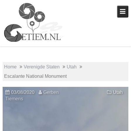
Skip
to
content
Home
Verenigde Staten
Utah
Escalante National Monument
03/08/2020
Gerben
Utah
Tiemens