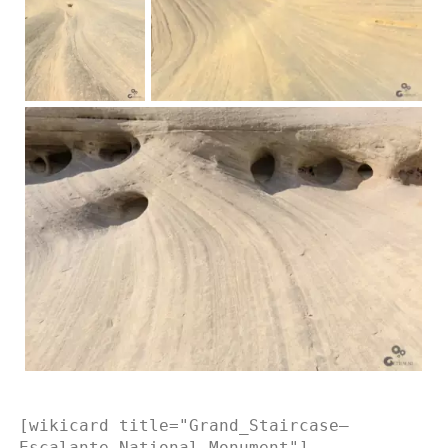
[wikicard title="Grand_Staircase–
Escalante_National_Monument"]