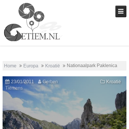
Skip
to
content
Nationaalpark Paklenica
Home
Europa
Kroatië
23/01/2011
Gerben
Kroatië
Tiemens