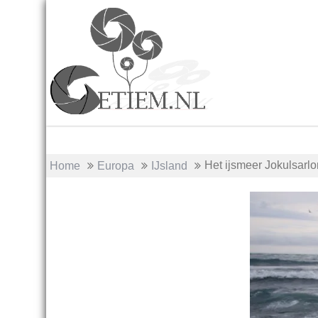
Skip
to
content
Het ijsmeer Jokulsarlo
Home
Europa
IJsland
14/10/2