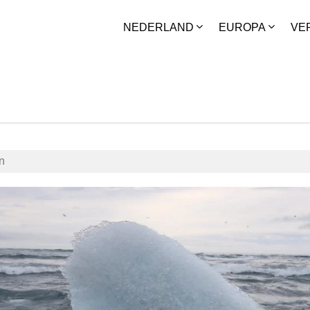
NEDERLAND
EUROPA
VE
n
010
Gerben Tiemens